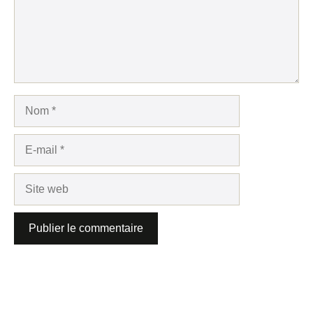
Nom
E-
mail
Site
web